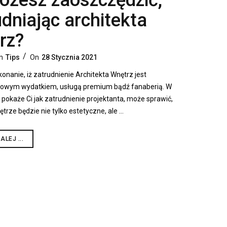
możesz zaoszczędzić,
udniając architekta
rz?
In
Tips
On
28 Stycznia 2021
onanie, iż zatrudnienie Architekta Wnętrz jest
owym wydatkiem, usługą premium bądź fanaberią. W
 pokaże Ci jak zatrudnienie projektanta, może sprawić,
trze będzie nie tylko estetyczne, ale …
ALEJ ...